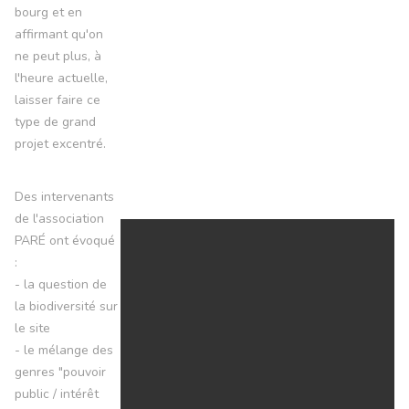
bourg et en
affirmant qu'on
ne peut plus, à
l'heure actuelle,
laisser faire ce
type de grand
projet excentré.
Des intervenants
de l'association
PARÉ ont évoqué
:
- la question de
la biodiversité sur
le site
- le mélange des
genres "pouvoir
public / intérêt