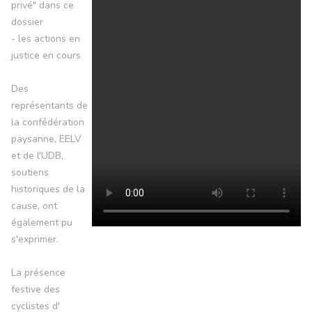
privé" dans ce
dossier
- les actions en
justice en cours
Des
représentants de
la confédération
paysanne, EELV
et de l'UDB,
soutiens
historiques de la
cause, ont
également pu
s'exprimer.
La présence
festive des
cyclistes d'