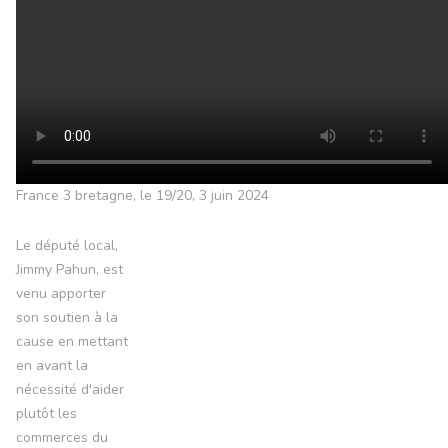
France 3 bretagne, le 19/20, 3 juin 2024
Le député local,
Jimmy Pahun, est
venu apporter
son soutien à la
cause en mettant
en avant la
nécessité d'aider
plutôt les
commerces du