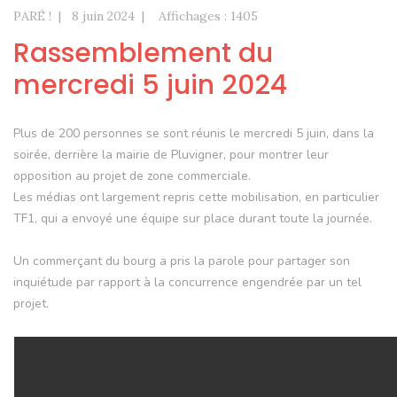
PARÉ !
8 juin 2024
Affichages : 1405
Rassemblement du
mercredi 5 juin 2024
Plus de 200 personnes se sont réunis le mercredi 5 juin, dans la
soirée, derrière la mairie de Pluvigner, pour montrer leur
opposition au projet de zone commerciale.
Les médias ont largement repris cette mobilisation, en particulier
TF1, qui a envoyé une équipe sur place durant toute la journée.
Un commerçant du bourg a pris la parole pour partager son
inquiétude par rapport à la concurrence engendrée par un tel
projet.