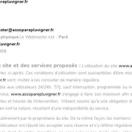
epluvigner.fr
ter@assoparepluvigner.fr
 physique
Le Webmaster est :
Paré
vigner.fr
NOS
u site et des services proposés :
L’utilisation du site
www.as
ites ci-aprés. Ces conditions d’utilisation sont susceptibles d’être 
.fr
sont invités à les consulter de manière régulière.
ble aux utilisateurs 24/24h, 7/7j, sauf interruption, programmée ou
rvice,
www.assoparepluvigner.fr
s’engage à faire son maximum afin de 
tes et heures de l’intervention. N’étant soumis qu’à une obligation
soit la nature, résultant d’une indisponibilité du service.
ulièrement par le proprietaire du site. De la même façon, les mention
L’utilisateur est réputé les accepter sans réserve et s’y référer réguli