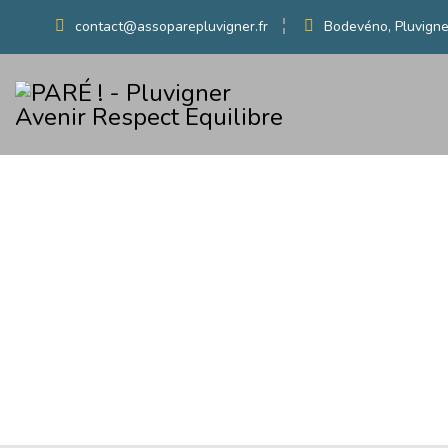
contact@assoparepluvigner.fr
Bodevéno, Pluvigne
MENTIONS LÉGALES