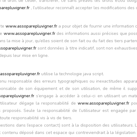
 le droit de céder, transférer, ce sans préavis les droits et/ou obl
repluvigner.fr
, l’utilisateur reconnaît accepter les modifications des
ite
www.assoparepluvigner.fr
a pour objet de fournir une information c
te
www.assoparepluvigner.fr
des informations aussi précises que possi
 la mise à jour, qu’elles soient de son fait ou du fait des tiers parten
oparepluvigner.fr
sont données à titre indicatif, sont non exhaustive
epuis leur mise en ligne.
ssoparepluvigner.fr
utilise la technologie java script.
tenu responsable des erreurs typographiques ou inexactitudes appara
responsable de son équipement et de son utilisation, de même il supp
parepluvigner.fr
s’engage à accéder à celui-ci en utilisant un mat
utilisateur dégage la responsabilité de
www.assoparepluvigner.fr
pou
 proposés. Seule la responsabilité de l’utilisateur est engagée par 
oute responsabilité vis à vis de tiers.
estions dans l’espace contact) sont à la disposition des utilisateurs. 
contenu déposé dans cet espace qui contreviendrait à la législation a