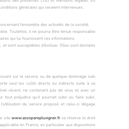
igations des présentes CGU et mentions légales. En
 conditions générales qui seraient intervenues.
oncernant l’ensemble des activités de la société.
ble. Toutefois, il ne pourra être tenue responsable
aires qui lui fournissent ces informations.
s, et sont susceptibles d’évoluer. Elles sont données
issant sur le service, ou de quelque dommage subi
orte seul les coûts directs ou indirects suite à sa
ériel récent, ne contenant pas de virus et avec un
r tout préjudice qu’il pourrait subir ou faire subir,
l’utilisation du service proposé et celui-ci dégage
Le site
www.assoparepluvigner.fr
se réserve le droit
pplicable en France, en particulier aux dispositions