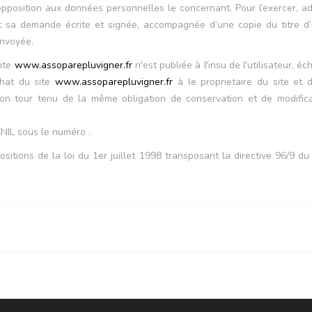
 d’opposition aux données personnelles le concernant. Pour l’exercer,
sa demande écrite et signée, accompagnée d’une copie du titre d’ide
envoyée.
site
www.assoparepluvigner.fr
n'est publiée à l'insu de l'utilisateur,
chat du site
www.assoparepluvigner.fr
à le proprietaire du site et d
son tour tenu de la même obligation de conservation et de modificat
CNIL sous le numéro .
itions de la loi du 1er juillet 1998 transposant la directive 96/9 du 