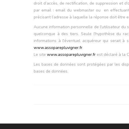
droit d’accès, de rectification, de suppression et
par email : email du webmaster ou en effectuant 
précisant l’adresse à laquelle la réponse doit être 
Aucune information personnelle de l'utilisateur du 
quelconque à des tiers. Seule l'hypothèse du ra
informations à l'éventuel acquéreur qui serait à 
www.assoparepluvigner.fr
.
Le site
www.assoparepluvigner.fr
est déclaré à la 
Les bases de données sont protégées par les dispos
bases de données.