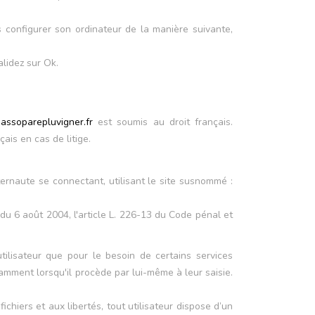
ois configurer son ordinateur de la manière suivante,
alidez sur Ok.
ssoparepluvigner.fr
est soumis au droit français.
is en cas de litige.
nternaute se connectant, utilisant le site susnommé :
u 6 août 2004, l'article L. 226-13 du Code pénal et
utilisateur que pour le besoin de certains services
tamment lorsqu'il procède par lui-même à leur saisie.
ichiers et aux libertés, tout utilisateur dispose d’un