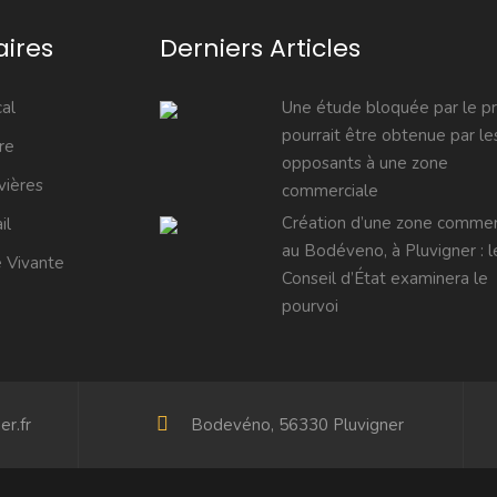
aires
Derniers Articles
al
Une étude bloquée par le p
pourrait être obtenue par le
re
opposants à une zone
vières
commerciale
Création d’une zone commer
il
au Bodéveno, à Pluvigner : l
 Vivante
Conseil d’État examinera le
pourvoi
r.fr
Bodevéno, 56330 Pluvigner