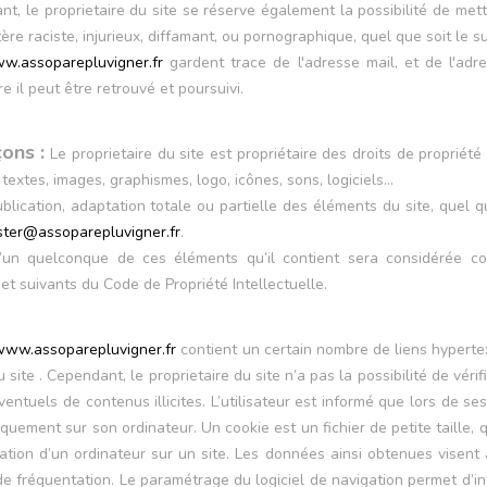
nt, le proprietaire du site se réserve également la possibilité de mett
re raciste, injurieux, diffamant, ou pornographique, quel que soit le su
w.assoparepluvigner.fr
gardent trace de l'adresse mail, et de l'adres
re il peut être retrouvé et poursuivi.
çons :
Le proprietaire du site est propriétaire des droits de propriété 
textes, images, graphismes, logo, icônes, sons, logiciels…
blication, adaptation totale ou partielle des éléments du site, quel qu
er@assoparepluvigner.fr
.
l’un quelconque de ces éléments qu’il contient sera considérée co
et suivants du Code de Propriété Intellectuelle.
www.assoparepluvigner.fr
contient un certain nombre de liens hypertex
 site . Cependant, le proprietaire du site n’a pas la possibilité de véri
ntuels de contenus illicites. L’utilisateur est informé que lors de ses 
uement sur son ordinateur. Un cookie est un fichier de petite taille, qui
ation d’un ordinateur sur un site. Les données ainsi obtenues visent à f
 fréquentation. Le paramétrage du logiciel de navigation permet d’i