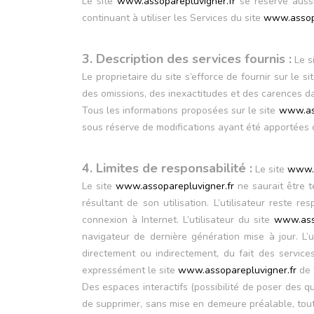
Le site
www.assoparepluvigner.fr
se réserve aussi
continuant à utiliser les Services du site
www.assopa
3. Description des services fournis :
Le s
Le proprietaire du site s’efforce de fournir sur le si
des omissions, des inexactitudes et des carences dans
Tous les informations proposées sur le site
www.ass
sous réserve de modifications ayant été apportées d
4. Limites de responsabilité :
Le site
www.a
Le site
www.assoparepluvigner.fr
ne saurait être 
résultant de son utilisation. L’utilisateur reste 
connexion à Internet. L’utilisateur du site
www.asso
navigateur de dernière génération mise à jour. L’
directement ou indirectement, du fait des services
expressément le site
www.assoparepluvigner.fr
de t
Des espaces interactifs (possibilité de poser des qu
de supprimer, sans mise en demeure préalable, tout 