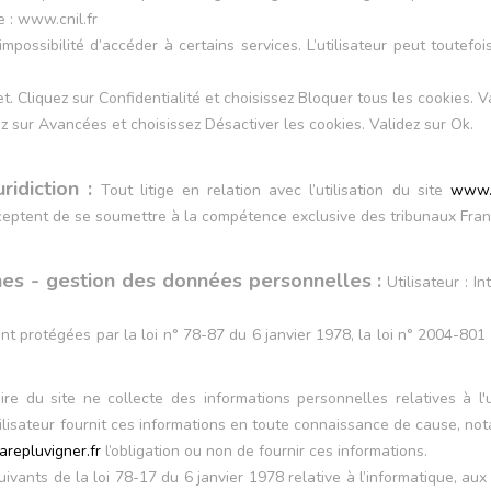
e : www.cnil.fr
’impossibilité d’accéder à certains services. L’utilisateur peut toutef
et. Cliquez sur Confidentialité et choisissez Bloquer tous les cookies. V
z sur Avancées et choisissez Désactiver les cookies. Validez sur Ok.
ridiction :
Tout litige en relation avec l’utilisation du site
www.a
eptent de se soumettre à la compétence exclusive des tribunaux França
nes - gestion des données personnelles :
Utilisateur : I
 protégées par la loi n° 78-87 du 6 janvier 1978, la loi n° 2004-801 d
aire du site ne collecte des informations personnelles relatives à l'
utilisateur fournit ces informations en toute connaissance de cause, no
repluvigner.fr
l’obligation ou non de fournir ces informations.
ants de la loi 78-17 du 6 janvier 1978 relative à l’informatique, aux f