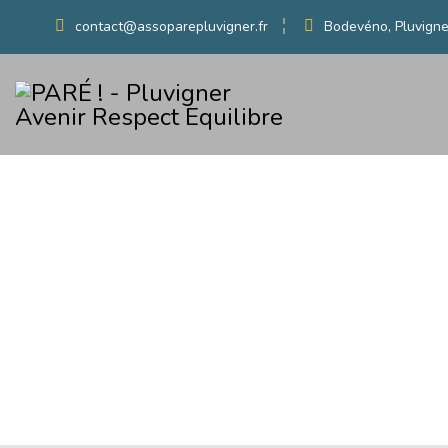
contact@assoparepluvigner.fr
Bodevéno, Pluvigne
TAGS