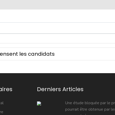
ensent les candidats
aires
Derniers Articles
al
Une étude bloquée par le p
pourrait être obtenue par le
re