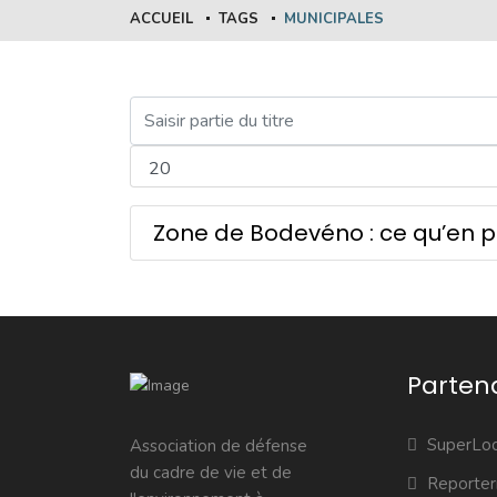
ACCUEIL
TAGS
MUNICIPALES
Zone de Bodevéno : ce qu’en p
Parten
SuperLoc
Association de défense
du cadre de vie et de
Reporter