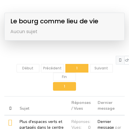
Le bourg comme lieu de vie
Aucun sujet
Début
Précédent
1
Suivant
Fin
1
Réponses
Dernier
Sujet
/ Vues
message
Plus d'espaces verts et
Réponses:
Dernier
0
partagés dans le centre
Vues:
message
par