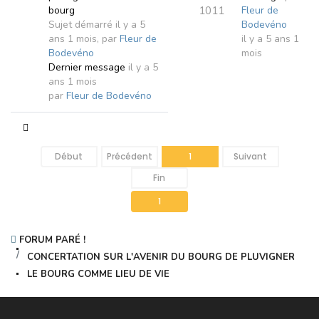
1011
bourg
Fleur de
Sujet démarré il y a 5
Bodevéno
ans 1 mois, par
Fleur de
il y a 5 ans 1
Bodevéno
mois
Dernier message
il y a 5
ans 1 mois
par
Fleur de Bodevéno
Début
Précédent
1
Suivant
Fin
1
FORUM PARÉ !
CONCERTATION SUR L'AVENIR DU BOURG DE PLUVIGNER
LE BOURG COMME LIEU DE VIE