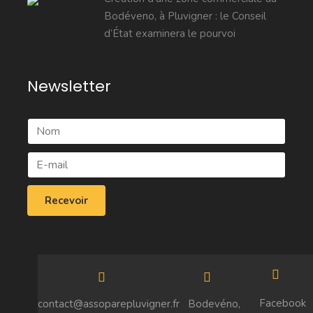
Bodéveno, à Pluvigner : le Conseil
d’État examinera le pourvoi
Newsletter
Facebook
contact@assoparepluvigner.fr
Bodevéno,