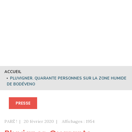
PLUVIGNER. QUARANTE
PERSONNES SUR LA ZONE
HUMIDE DE BODÉVENO
ACCUEIL
PLUVIGNER. QUARANTE PERSONNES SUR LA ZONE HUMIDE
DE BODÉVENO
PRESSE
PARÉ !
20 février 2020
Affichages : 1954